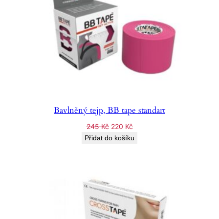
Bavlněný tejp, BB tape standart
Původní
Aktuální
245
Kč
220
Kč
cena
cena
Přidat do košíku
byla:
je:
245 Kč.
220 Kč.