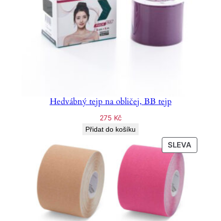
Hedvábný tejp na obličej, BB tejp
275
Kč
Přidat do košíku
PRODU
SLEVA
ZA
AKČNÍ
CENU