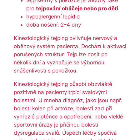
tejp šetrný k pokožce je vhodný také
v
pro
tejpování obličeje nebo pro děti
í
hypoalergenní lepidlo
doba nošení: 2–4 dny
Kineziologický tejping ovlivňuje nervový a
oběhový systém pacienta. Dochází k aktivaci
porušených struktur. Tejp lze nosit po
několik dní a vyznačuje se výbornou
snášenlivostí s pokožkou.
Kineziologický tejping působí obzvláště
pozitivně na pacienty trpící svalovými
bolestmi. U mnoha diagnóz, jako jsou např.
bolesti kolen při artróze, bolesti zad při
vyhřezlé ploténce a opotřebení, nebo vleklé
sportovní úrazy je příčinou bolestí
dysregulace svalů. Úspěch léčby spočívá