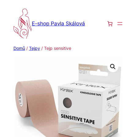
Přeskočit
na
obsah
E-shop Pavla Skálová
Domů
/
Tejpy
/ Tejp sensitive