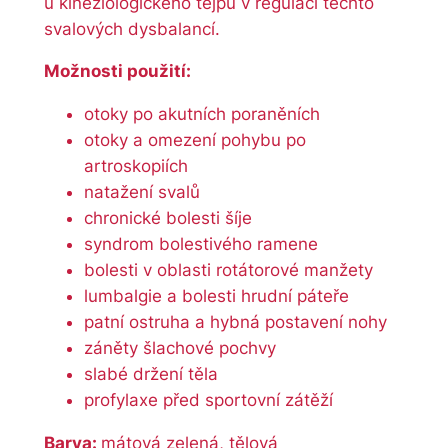
u kineziologického tejpu v regulaci těchto
svalových dysbalancí.
Možnosti použití:
otoky po akutních poraněních
otoky a omezení pohybu po
artroskopiích
natažení svalů
chronické bolesti šíje
syndrom bolestivého ramene
bolesti v oblasti rotátorové manžety
lumbalgie a bolesti hrudní páteře
patní ostruha a hybná postavení nohy
záněty šlachové pochvy
slabé držení těla
profylaxe před sportovní zátěží
Barva:
mátová zelená, tělová