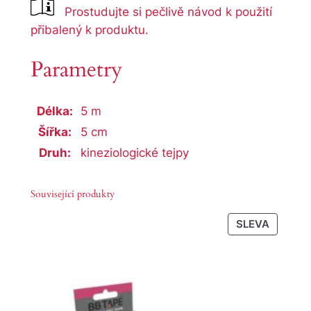
Prostudujte si pečlivě návod k použití
přibalený k produktu.
Parametry
Délka:
5 m
Šířka:
5 cm
Druh:
kineziologické tejpy
Související produkty
PRODU
SLEVA
ZA
AKČNÍ
CENU