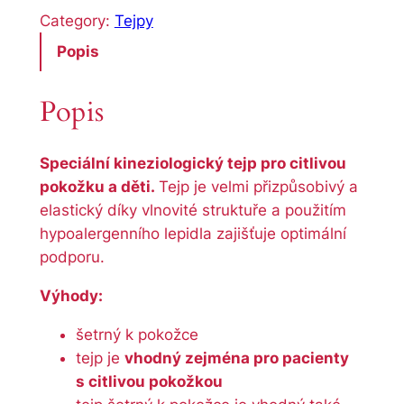
j
Category:
Tejpy
p
Popis
s
e
Popis
n
s
i
Speciální kineziologický tejp pro citlivou
t
pokožku a děti.
Tejp je velmi přizpůsobivý a
i
elastický díky vlnovité struktuře a použitím
v
hypoalergenního lepidla zajišťuje optimální
e
podporu.
m
Výhody:
n
o
šetrný k pokožce
ž
tejp je
vhodný zejména pro pacienty
s
s citlivou pokožkou
t