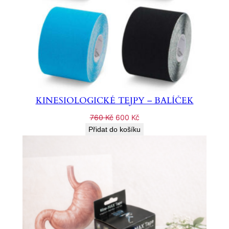
KINESIOLOGICKÉ TEJPY – BALÍČEK
Původní
Aktuální
760
Kč
600
Kč
cena
cena
Přidat do košíku
byla:
je:
760 Kč.
600 Kč.