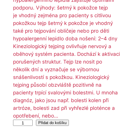
hypoalergenního lepidla zajišťuje optimální
podporu. Výhody: šetrný k pokožce tejp
je vhodný zejména pro pacienty s citlivou
pokožkou tejp šetrný k pokožce je vhodný
také pro tejpování obličeje nebo pro děti
hypoalergenní lepidlo doba nošení: 2–4 dny
Kineziologický tejping ovlivňuje nervový a
oběhový systém pacienta. Dochází k aktivaci
porušených struktur. Tejp lze nosit po
několik dní a vyznačuje se výbornou
snášenlivostí s pokožkou. Kineziologický
tejping působí obzvláště pozitivně na
pacienty trpící svalovými bolestmi. U mnoha
diagnóz, jako jsou např. bolesti kolen při
artróze, bolesti zad při vyhřezlé ploténce a
opotřebení, nebo…
T
Přidat do košíku
e